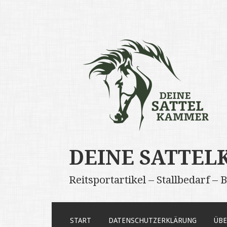
DEINE SATTE
Reitsportartikel – Stallbedarf –
ZUM
START
DATENSCHUTZERKLÄRUNG
ÜBE
INHALT