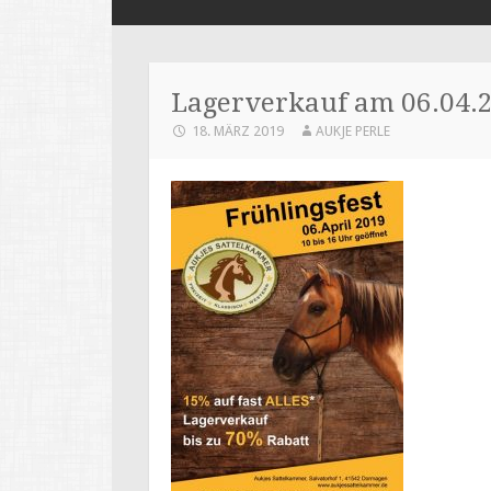
SPRINGEN
Lagerverkauf am 06.04.
18. MÄRZ 2019
AUKJE PERLE